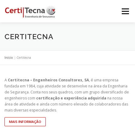
Saltar
para
Menu
conteúdo
INÍCIO
QUEM SOMOS
SERVIÇOS
CERTITECNA
CERTIFICAÇÕES
PROJETOS
EQUIPA
Início
»
Certitecna
NOTÍCIAS
CONTACTOS
A
Certitecna – Engenheiros Consultores, SA
, é uma empresa
fundada em 1984, cuja atividade se desenvolve na área da Engenharia
de Segurança. Conta nos seus quadros, com um grupo diversificado de
engenheiros com
certificação e experiência adquirida
na nossa
área de atividade e ainda com número elevado de colaboradores das
mais diversas especialidades.
MAIS INFORMAÇÃO