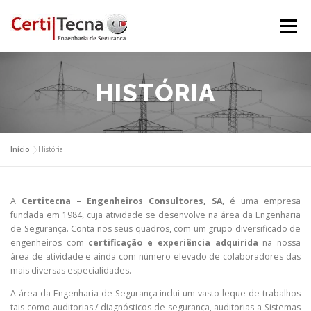
Saltar
para
Menu
conteúdo
INÍCIO
QUEM SOMOS
SERVIÇOS
HISTÓRIA
CERTIFICAÇÕES
PROJETOS
EQUIPA
Início
»
História
NOTÍCIAS
CONTACTOS
A
Certitecna – Engenheiros Consultores, SA
, é uma empresa
fundada em 1984, cuja atividade se desenvolve na área da Engenharia
de Segurança. Conta nos seus quadros, com um grupo diversificado de
engenheiros com
certificação e experiência adquirida
na nossa
área de atividade e ainda com número elevado de colaboradores das
mais diversas especialidades.
A área da Engenharia de Segurança inclui um vasto leque de trabalhos
tais como auditorias / diagnósticos de segurança, auditorias a Sistemas