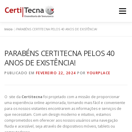
Saltar
para
Menu
conteúdo
Início
»
PARABÉNS CERTITECNA PELOS 40 ANOS DE EXISTÊNCIA!
INÍCIO
QUEM SOMOS
SERVIÇOS
PARABÉNS CERTITECNA PELOS 40
CERTIFICAÇÕES
PROJETOS
EQUIPA
ANOS DE EXISTÊNCIA!
PUBLICADO EM
FEVEREIRO 22, 2024
POR
YOURPLACE
NOTÍCIAS
CONTACTOS
O site da
Certitecna
foi projetado com a missão de proporcionar
uma experiência online aprimorada, tornando mais fácil e conveniente
para os nossos visitantes encontrarem as informações e serviços de
que necessitam. Com um design moderno e intuitivo, estamos
comprometidos em oferecer aos nossos usuários uma navegação
fluida e acessível, seja através de dispositivos móveis, tablets ou