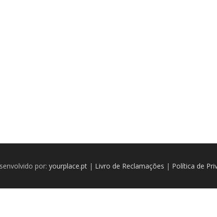
senvolvido por:
yourplace.pt
|
Livro de Reclamações
|
Política de Pr